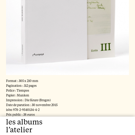
La lutte pour comprendre
l'art
Max Raphael, 2022
La discontinuité même
Carl Einstein, 2021
Portraits, John Berger à
vol d'oiseau
John Berger, 2020
L'Atlas Mnémosyne
Format : 305 x 210 mm
(version poche)
Pagination : 312 pages
Police : Tiempos
Papier : Munken
Aby Warburg, 2019
Impression : Die Keure (Bruges)
L’explication des œuvres
Date de parution : 30 novembre 2015
isbn 978-2-9540134-4-2
d’art
Prix public : 38 euros
les albums
Auteur : Aby Warburg
Heinrich Wölfflin, 2018
l’atelier
Directrice d’ouvrage : Susanne Müller
Glossaire : Lara Bonneau