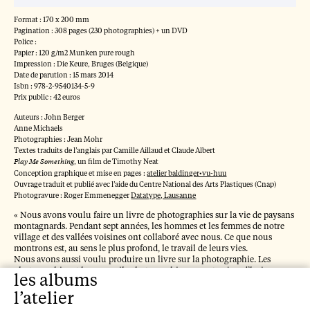
La lutte pour comprendre
Format : 170 x 200 mm
l'art
Pagination : 308 pages (230 photographies) + un DVD
Police :
Max Raphael, 2022
Papier : 120 g/m2 Munken pure rough
Impression : Die Keure, Bruges (Belgique)
La discontinuité même
Date de parution : 15 mars 2014
Isbn : 978-2-9540134-5-9
Carl Einstein, 2021
Prix public : 42 euros
Portraits, John Berger à
Auteurs : John Berger
Anne Michaels
vol d'oiseau
Photographies : Jean Mohr
Textes traduits de l’anglais par Camille Aillaud et Claude Albert
John Berger, 2020
Play Me Something
, un film de Timothy Neat
Conception graphique et mise en pages :
atelier baldinger•vu-huu
L'Atlas Mnémosyne
Ouvrage traduit et publié avec l’aide du Centre National des Arts Plastiques (Cnap)
Photogravure : Roger Emmenegger
Datatype, Lausanne
(version poche)
« Nous avons voulu faire un livre de photographies sur la vie de paysans
Aby Warburg, 2019
montagnards. Pendant sept années, les hommes et les femmes de notre
village et des vallées voisines ont collaboré avec nous. Ce que nous
L’explication des œuvres
montrons est, au sens le plus profond, le travail de leurs vies.
Nous avons aussi voulu produire un livre sur la photographie. Les
d’art
photographies et les appareils photographiques sont aujourd’hui
les albums
familiers à tout le monde. Cependant, qu’est-ce qu’une photographie ?
Heinrich Wölfflin, 2018
Que signifient les photographies ? Comment sont-elles utilisées ? Ces
l’atelier
questions, qui se sont posées dès l’invention de l’appareil