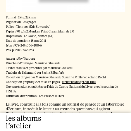
La lutte pour comprendre
l'art
Format : 154 x 225 mm
Max Raphael, 2022
Pagination : 224 pages
Police : Tiempos (Kris Sowersby)
La discontinuité même
Papier : 90 g/m2 Munken Print Cream Main de 2.0
Impression : Le Govic, Nantes (44)
Carl Einstein, 2021
Date de parution : 18 mai 2011
Isbn : 978-2-84066-408-6
Portraits, John Berger à
Prix public : 24 euros
vol d'oiseau
Auteur : Aby Warburg
Directeur d’ouvrage : Maurizio Ghelardi
John Berger, 2020
Textes établis et présentés par Maurizio Ghelardi
Traduits de l’allemand par Sacha Zilberfarb
L'Atlas Mnémosyne
Collection
dirigée par Maurizio Ghelardi, Susanne Müller et Roland Recht
Conception graphique et mise en pages :
atelier baldinger•vu-huu
(version poche)
Ouvrage traduit et publié avec l’aide du Centre National du Livre, avec le soutien de
l’INHA.
Aby Warburg, 2019
Diffusion-distribution : Les Presses du réel
L’explication des œuvres
Le livre, construit à la fois comme un journal de pensée et un laboratoire
d’écriture, introduit le lecteur au cœur des questions qui agitent
d’art
Warburg à la fin de sa vie, et l’invite à entrer dans son œuvre à rebours.
les albums
Heinrich Wölfflin, 2018
l’atelier
« Il y a un thème de l’histoire de la philosophie qui a passionnément
occupé Warburg durant ces derniers mois et qui semblait l’attirer, lui qui