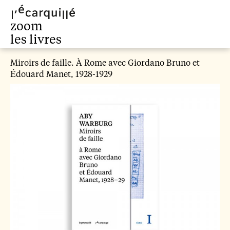
les livres
zoom
les livres
L'art et la vie
Miroirs de faille. À Rome avec Giordano Bruno et
Édouard Manet, 1928-1929
Roger Fry, 2026
Sur Laocoon
Goethe, 2026
L'enveloppe du vivant
Alexandre Gabritchevsky, 2026
Le métier d'artiste
Emil Utitz, 2026
Principes fondamentaux
de l'histoire de l'art
Heinrich Wölfflin, 2023